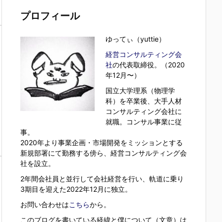
プロフィール
ゆってぃ（yuttie）
経営コンサルティング会
社
の代表取締役。（2020
年12月〜）
国立大学理系（物理学
科）を卒業後、大手人材
コンサルティング会社に
就職。コンサル事業に従
事。
2020年より事業企画・市場開発をミッションとする
新規部署にて勤務する傍ら、経営コンサルティング会
社を設立。
2年間会社員と並行して会社経営を行い、軌道に乗り
3期目を迎えた2022年12月に独立。
お問い合わせは
こちら
から。
このブログを書いている経緯と僕について（文章）は