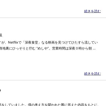
続きを読む
味
が、Netflixで「深夜食堂」なる映画を見つけてひたすら流してい
地裏にひっそりと佇む “めしや”。営業時間は深夜０時から朝 ...
続きを読む
る
話をしていました。僕の考え方を聞かれた際に答えた内容をもとに、