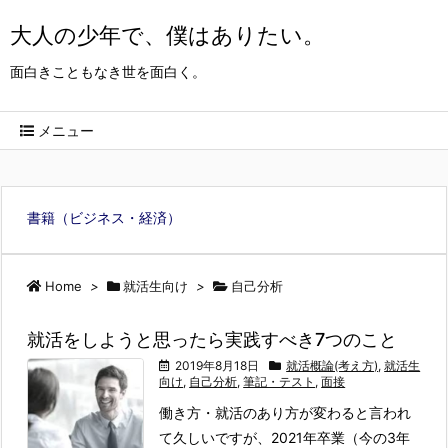
大人の少年で、僕はありたい。
面白きこともなき世を面白く。
メニュー
書籍（ビジネス・経済）
Home
>
就活生向け
>
自己分析
就活をしようと思ったら実践すべき7つのこと
2019年8月18日
就活概論(考え方)
,
就活生
向け
,
自己分析
,
筆記・テスト
,
面接
働き方・就活のあり方が変わると言われ
て久しいですが、2021年卒業（今の3年