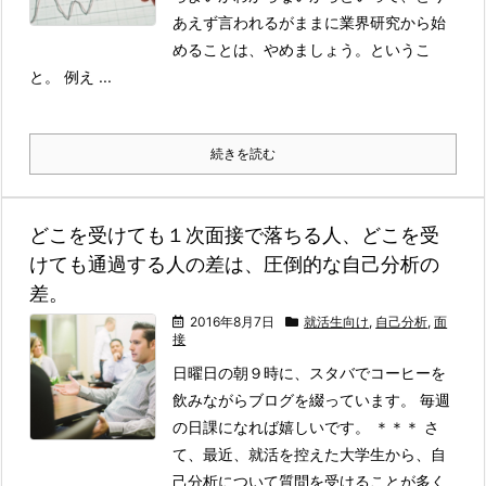
あえず言われるがままに業界研究から始
めることは、やめましょう。というこ
と。 例え ...
続きを読む
どこを受けても１次面接で落ちる人、どこを受
けても通過する人の差は、圧倒的な自己分析の
差。
2016年8月7日
就活生向け
,
自己分析
,
面
接
日曜日の朝９時に、スタバでコーヒーを
飲みながらブログを綴っています。 毎週
の日課になれば嬉しいです。 ＊＊＊ さ
て、最近、就活を控えた大学生から、自
己分析について質問を受けることが多く