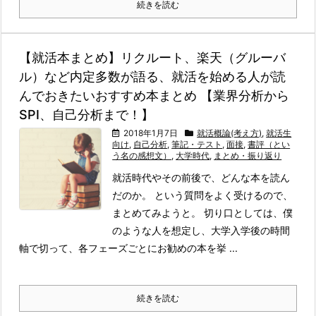
続きを読む
【就活本まとめ】リクルート、楽天（グルーバ
ル）など内定多数が語る、就活を始める人が読
んでおきたいおすすめ本まとめ 【業界分析から
SPI、自己分析まで！】
2018年1月7日
就活概論(考え方)
,
就活生
向け
,
自己分析
,
筆記・テスト
,
面接
,
書評（とい
う名の感想文）
,
大学時代
,
まとめ・振り返り
就活時代やその前後で、どんな本を読ん
だのか。 という質問をよく受けるので、
まとめてみようと。 切り口としては、僕
のような人を想定し、大学入学後の時間
軸で切って、各フェーズごとにお勧めの本を挙 ...
続きを読む